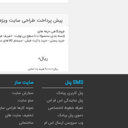
SMS پنل
سایت ساز
پنل کاربری پیامک
سفارش سایت
پنل نمایندگی اس ام اس
سئو سایت
تعرفه خطوط اختصاصی
نمونه کارها طراحی سا
دموی پنل پیامک
تخفیف سایت های
وب سرویس ارسال اس ام
ساختمانی