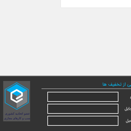
ی از تخفیف ها
ایل
یل