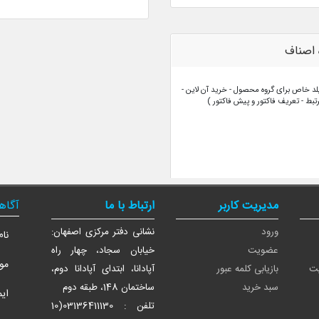
مدیریت کاربر
ارتباط با ما
آگاه
ورود
نشانی دفتر مرکزی اصفهان:
نام
عضویت
خیابان سجاد، چهار راه
موب
یت
بازیابی کلمه عبور
آپادانا، ابتدای آپادانا دوم،
سبد خرید
ساختمان 148، طبقه دوم
ایم
تلفن : 03136411130(10