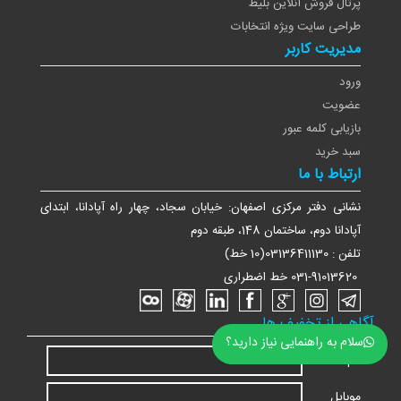
پرتال فروش آنلاین بلیط
طراحی سایت ویژه انتخابات
مدیریت کاربر
ورود
عضویت
بازیابی کلمه عبور
سبد خرید
ارتباط با ما
نشانی دفتر مرکزی اصفهان: خیابان سجاد، چهار راه آپادانا، ابتدای
آپادانا دوم، ساختمان 148، طبقه دوم
تلفن : 03136411130(10 خط)
031-91013620 خط اضطراری
آگاهی از تخفیف ها
سلام به راهنمایی نیاز دارید؟
نام
موبایل