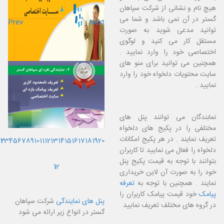
هیچ نام و نشانی از شرکت سپاهان
گستر در آن نمی باشد و شما می
Prev
Prev
Next
Next
توانید مدعی شوید به صورت
مستقل کار می کنید و لوگوی
اختصاصی خود را وارد نمایید .
همچنین می توانید برای منو های
سایت محتویات دلخواه خود را وارد
نمایید .
نمابندگان می توانند پنل های
مختلفی را در پکیج های دلخواه
تعریف نمایند . در هر پکیج امکانات
1
2
3
4
5
6
7
8
9
10
11
12
13
14
15
16
17
18
19
20
دلخواه را فعال می نمایید تا کاربران
بتوانند با توجه به قیمت پکیج پنل
1
2
خود را به صورت آن لاین خریداری
نمایند . همچنین با توجه به
تعرفه
پیامک
خود قیمت پیامک کاربران را
پنل های نمایندگی
شرکت سپاهان
در گروه های مختلف تعریف نمایید
گستر در انواع زیر ارائه می شود