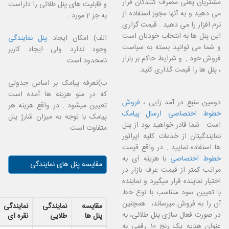
مشتریان یعنی مصرف کنندگان قرار
و قابلیت های پنل طلائی را داراست
می دهید و به آنها مجوز استفاده از
به جز 2 مورد :
نرم افزار را می دهید . قیمت گزاری
این پنل ها به انتخاب خودتان است
الف) امکان ایجاد
پنل نمایندگی
و شما می توانید بسته به سیاست
وجود ندارد ولی ایجاد کاربر
فروش خود ,
و شرایط حاکم بر بازار
نامحدود است
، پنل ها را قیمت گذاری کنید
.
ب)تعرفه پیامک بر اساس جدولی
که در منو هزینه ها آمده است
دومین منبع در آمد زایی ،
فروش
تعیین میشود . در واقع هزینه هر
خطوط اختصاصی ارسال پیامک
پیامک با توجه به میزان شارژ پنل
است . شما قادر خواهید بود از پنل
متفاوت است
نمایندگیتان از خدمات کلیه اپراتور
ها استفاده نمایید . در واقع قیمت
خطوط اختصاصی
با هزینه ای به
مقایسه پنل های نمایندگی
مراتب کمتر از قیمت عرف بازار در
اختیار نماینده قرار میگیرد و نماینده
با تعیین سود متناسب با نوع خط
آن را به فروش میرساند،
همچنین
مقایسه
نمایندگی
نمایندگی
در صورت فعال سازی پنل طلائی، به
پنل ها
طلایی
نقره ای
عنوان هدیه یک رنج 10 رقمی به