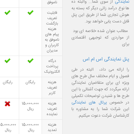
نمایندگی
از سوی شما... والبته ده
ناموفق
ها نوع درآمد زائی دیگر که بسته به
قابلیت
هوش تجاری شما از طریق این پنل
تعریف
قابل دست یابی خواهد بود
.
بازگشت
هزینه
مطالب عنوان شده خلاصه ای بود
پیام های
از مواردی که توجیهی اقتصادی
ناموفق به
برای
کاربران و
مدیران
پنل نمایندگی اس ام اس
درگاه
پرداخت
را ارائه می داد،
البته در طی
الکترونیک
فصول و ایام مختلف سال طرح های
هزینه
رایگان
رایگان
ویژه ای برای متقاضیان نمایندگی
تعریف
ارائه میگردد که جهت آشنائی با این
کاربر
طرح ها و شنیدن توضیحات تکمیلی
در خصوص
پرتال های نمایندگی
هزینه
15،000،000
این شرکت شما را به مشاوره با
تعریف
ریال
نماینده
کارشناسان شرکت دعوت میکنیم
.
هزینه
15،000،000
15،000،000
تمدید
ریال
ریال