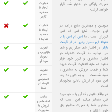
قابلیت
صورت رایگان در اختیار شما قرار
ایجاد نا
خواهد گرفت
محدود
کاربر
سومین و مهمترین منبع درآمد در
قابلیت
ایجاد نا
این تجارت، شارژ اس ام اس
محدود
کاربران است . ما
اس ام اس را با
نماینده
تعرفه ای بسیار پائین تر از قیمت
بازار
در اختیار شما میگزاریم و شما
تعریف
بازاریاب و
می توانید به قیمت دلخواه در
نمودار
اختیار مشتری و کاربر خود قرار
سود آن
دهید که مابه التفاوت قیمت خرید
شما و قیمت فروش به مشتری ،
تعریف
سطح
سود شماست .
و به دلیل تداوم،
دسترسی
این سود از ارزش بالائی برخوردار
کارمندان
است
.
شما
در واقع تفاوتی که آن را با دو مورد
سایت
قبل متمایز میکند این است که
اختصاصی
مشتری شما به صورت مداوم پنل
فروش با
مدیریت
خود را شارژ و