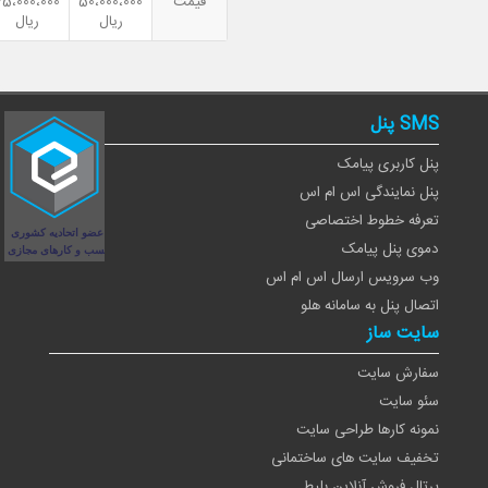
قیمت
50،000،000
25،000،000
ریال
ریال
SMS پنل
پنل کاربری پیامک
پنل نمایندگی اس ام اس
تعرفه خطوط اختصاصی
دموی پنل پیامک
وب سرویس ارسال اس ام اس
اتصال پنل به سامانه هلو
سایت ساز
سفارش سایت
سئو سایت
نمونه کارها طراحی سایت
تخفیف سایت های ساختمانی
پرتال فروش آنلاین بلیط