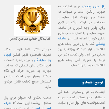
پنل های پیامکی
برای نماینده به
صورت رایگان است و میتواند به
تعداد بی نهایت فعال نماید .
همچنین می تواند درگاه آن لاین
برای واریز وجه کاربران در سامانه
تعریف نماید و یا شماره حساب های
بانکی خود را اضافه کند . در
سامانه
نمایندگان طلائی سپاهان گستر:
پیامکی
شما به روز ترین بانک های
اطلاعاتی قرار دارد که روزانه به روز
در پنل طلائی، شما علاوه بر امکان
رسانی می شود ولی نماینده نیز می
تعریف نامحدود کاربر، امکان
ایجاد
تواند به صورت امن بانک های
پنل نمایندگی
را نیز خواهید داشت ،
اطلاعاتی خود را وارد نماید
این امکان برای کسانی که به این
تجارت به صورت حرفه ای نگاه
میکنند بسیار مهم است زبرا در
گسترش سریع تجارت نقش موثری
توجیح اقتصادی
دارد.
اینترنت به عنوان محیطی همه گیر
درسالیان اخیر فضائی شده درجهت
مزیت دیگری که میتوان برای پنل
ایجادموقعیت های پول ساز و درآمد
سطح 1 برشمرد این است که
تعرفه
زا
.
اس ام اس
در این پنل به صورت