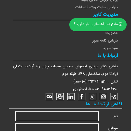
طراحی سایت ویژه انتخابات
مدیریت کاربر
سلام به راهنمایی نیاز دارید؟
ورود
عضویت
بازیابی کلمه عبور
سبد خرید
ارتباط با ما
نشانی دفتر مرکزی اصفهان: خیابان سجاد، چهار راه آپادانا، ابتدای
آپادانا دوم، ساختمان 148، طبقه دوم
تلفن : 03136411130(10 خط)
031-91013620 خط اضطراری
آگاهی از تخفیف ها
نام
موبایل