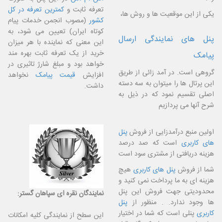
تعرفه ثابت و
کمترین تعرفه در کل
یکی از این موقعیت ها و روش ها،
کشور
(مصوب انجمن خدمات پیام
کوتاه ایران) تعیین می شود، به
پنل های نمایندگی ارسال
این معنی که نماینده با هر میزان
خرید از یک تعرفه ثابت بهره مند
پیامک
خواهد بود و مبلغ شارژ تاثیری در
گروهی است.
در آمد زائی از طریق
افزایش
قیمت پیامک
نخواهد
این پرتال ها را میتوان به سه دسته
داشت.
اصلی تقسیم نمود که در ذیل به
شرح آنها می پردازیم
اولین منبع درآمدزایی از فروش
پنل
های کاربری
است که صد درصد
هزینه دریافتی از مشتری سود است
شما از فروش
پنل های کاربری
هیچ
هزینه ای به ما پرداخت نمی کنید و
محدودیتی جهت فروش این پنل
نمایندگان نقره ای سپاهان گستر:
ها وجود ندارد. . منظور از
پنل
کاربری
پنلی است که شما در اختیار
این سطح از نمایندگی کلیه امکانات