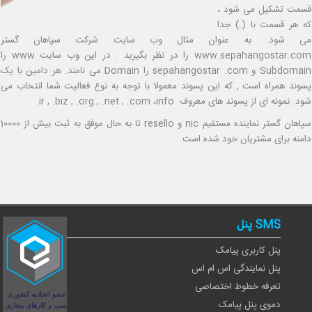
قسمت تشکیل می شود ،
که هر قسمت با (.) جدا
می شود. به عنوان مثال وب سایت شرکت سپاهان گستر
www.sepahangostar.com
را در نظر بگیرید . در این وب سایت
www
را
Subdomain
و
sepahangostar .com
را
Domain
می نامند. هر دامین با یک
پسوند همراه است , که این پسوند معمولا با توجه به نوع فعالیت شما انتخاب می
شود. نمونه ای از پسوند های معروف
info
،
.biz , .org , .net , .com
,
.ir
سپاهان گستر نماینده مستقیم nic و resello تا به حال موفق به ثبت بیش از 10000
دامنه برای مشتریان خود شده است
SMS پنل
پنل کاربری پیامک
پنل نمایندگی اس ام اس
تعرفه خطوط اختصاصی
دموی پنل پیامک